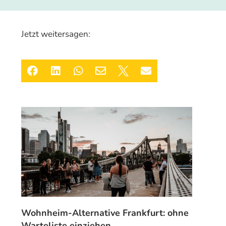
Jetzt weitersagen:






Wohnheim-Alternative Frankfurt: ohne
Warteliste einziehen