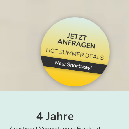
JETZT
ANFRAGEN
HOT SUMMER DEALS
Neu: Shortstay!
4 Jahre
Apartment Vermietung in Frankfurt