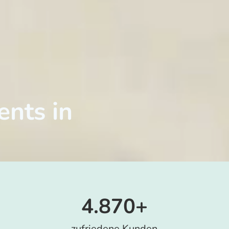
nts in
n
4.870+
zufriedene Kunden