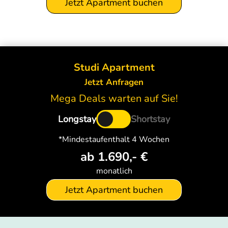
Jetzt Apartment buchen
Studi Apartment
Jetzt Anfragen
Mega Deals warten auf Sie!
Longstay
Shortstay
*Mindestaufenthalt
4 Wochen
ab 1.690,- €
monatlich
Jetzt Apartment buchen