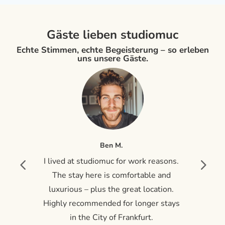
Gäste lieben studiomuc
Echte Stimmen, echte Begeisterung – so erleben
uns unsere Gäste.
Ben M.
hek
I lived at studiomuc for work reasons.
Di
ge
The stay here is comfortable and
en –
luxurious – plus the great location.
mme
Highly recommended for longer stays
Ve
in the City of Frankfurt.